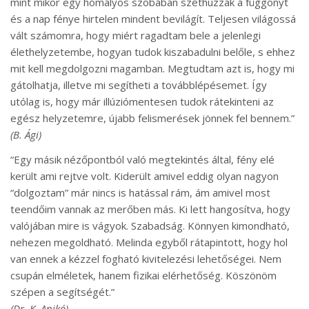
mint mikor egy homályos szobában széthúzzák a függönyt
és a nap fénye hirtelen mindent bevilágít. Teljesen világossá
vált számomra, hogy miért ragadtam bele a jelenlegi
élethelyzetembe, hogyan tudok kiszabadulni belőle, s ehhez
mit kell megdolgozni magamban. Megtudtam azt is, hogy mi
gátolhatja, illetve mi segítheti a továbblépésemet. Így
utólag is, hogy már illúziómentesen tudok rátekinteni az
egész helyzetemre, újabb felismerések jönnek fel bennem.”
(B. Ági)
“Egy másik nézőpontból való megtekintés által, fény elé
került ami rejtve volt. Kiderült amivel eddig olyan nagyon
“dolgoztam” már nincs is hatással rám, ám amivel most
teendőim vannak az merőben más. Ki lett hangosítva, hogy
valójában mire is vágyok. Szabadság. Könnyen kimondható,
nehezen megoldható. Melinda egyből rátapintott, hogy hol
van ennek a kézzel fogható kivitelezési lehetőségei. Nem
csupán elméletek, hanem fizikai elérhetőség. Köszönöm
szépen a segítségét.”
(Dr. K. Anikó)