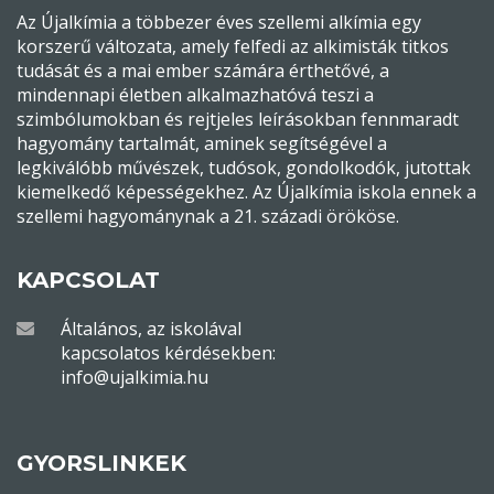
Az Újalkímia a többezer éves szellemi alkímia egy
korszerű változata, amely felfedi az alkimisták titkos
tudását és a mai ember számára érthetővé, a
mindennapi életben alkalmazhatóvá teszi a
szimbólumokban és rejtjeles leírásokban fennmaradt
hagyomány tartalmát, aminek segítségével a
legkiválóbb művészek, tudósok, gondolkodók, jutottak
kiemelkedő képességekhez. Az Újalkímia iskola ennek a
szellemi hagyománynak a 21. századi örököse.
KAPCSOLAT
Általános, az iskolával
kapcsolatos kérdésekben:
info@ujalkimia.hu
GYORSLINKEK