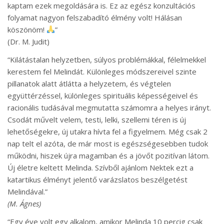
kaptam ezek megoldására is. Ez az egész konzultációs
folyamat nagyon felszabadító élmény volt! Hálásan
köszönöm!
”
(Dr. M. Judit)
“Kilátástalan helyzetben, súlyos problémákkal, félelmekkel
kerestem fel Melindát. Különleges módszereivel szinte
pillanatok alatt átlátta a helyzetem, és végtelen
együttérzéssel, különleges spirituális képességeivel és
racionális tudásával megmutatta számomra a helyes irányt.
Csodát művelt velem, testi, lelki, szellemi téren is új
lehetőségekre, új utakra hívta fel a figyelmem. Még csak 2
nap telt el azóta, de már most is egészségesebben tudok
működni, hiszek újra magamban és a jövőt pozitívan látom.
Új életre keltett Melinda. Szívből ajánlom Nektek ezt a
katartikus élményt jelentő varázslatos beszélgetést
Melindával.”
(M. Ágnes)
“Egy éve volt egy alkalom, amikor Melinda 10 percig csak