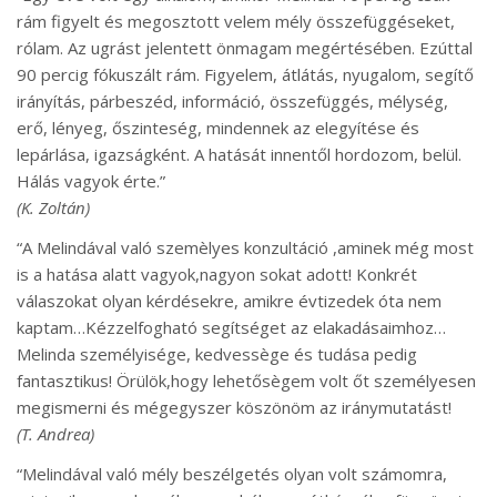
rám figyelt és megosztott velem mély összefüggéseket,
rólam. Az ugrást jelentett önmagam megértésében. Ezúttal
90 percig fókuszált rám. Figyelem, átlátás, nyugalom, segítő
irányítás, párbeszéd, információ, összefüggés, mélység,
erő, lényeg, őszinteség, mindennek az elegyítése és
lepárlása, igazságként. A hatását innentől hordozom, belül.
Hálás vagyok érte.”
(K. Zoltán)
“A Melindával való szemèlyes konzultáció ,aminek még most
is a hatása alatt vagyok,nagyon sokat adott! Konkrét
válaszokat olyan kérdésekre, amikre évtizedek óta nem
kaptam…Kézzelfogható segítséget az elakadásaimhoz…
Melinda személyisége, kedvessège és tudása pedig
fantasztikus! Örülök,hogy lehetősègem volt őt személyesen
megismerni és mégegyszer köszönöm az iránymutatást!
(T. Andrea)
“Melindával való mély beszélgetés olyan volt számomra,