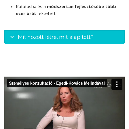
Kutatásba és a
módszertan fejlesztésébe több
ezer órát
fektetett.
Mit hozott létre, mit alapított?