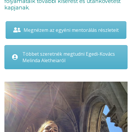
folyamataik további kísérést és utánkövetést
kapjanak.
Megnézem az egyéni mentorálás részleteit
Többet szeretnék megtudni Egedi-Kovács
Melinda Aletheiaról