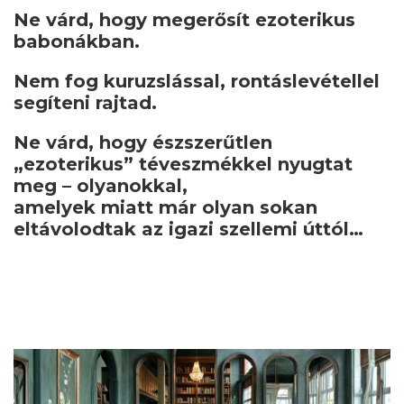
Ne várd, hogy megerősít ezoterikus
babonákban.
Nem fog kuruzslással, rontáslevétellel
segíteni rajtad.
Ne várd, hogy észszerűtlen
„ezoterikus” téveszmékkel nyugtat
meg – olyanokkal,
amelyek miatt már olyan sokan
eltávolodtak az igazi szellemi úttól…