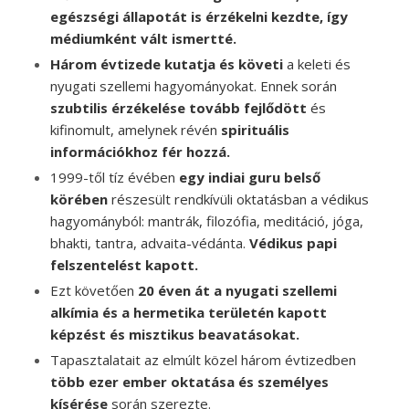
egészségi állapotát is érzékelni kezdte, így
médiumként vált ismertté.
Három évtizede kutatja és követi
a keleti és
nyugati szellemi hagyományokat. Ennek során
szubtilis érzékelése tovább fejlődött
és
kifinomult, amelynek révén
spirituális
információkhoz fér hozzá.
1999-től tíz évében
egy indiai guru belső
körében
részesült rendkívüli oktatásban a védikus
hagyományból: mantrák, filozófia, meditáció, jóga,
bhakti, tantra, advaita-védánta.
Védikus papi
felszentelést kapott.
Ezt követően
20 éven át a nyugati szellemi
alkímia és a hermetika területén kapott
képzést és misztikus beavatásokat.
Tapasztalatait az elmúlt közel három évtizedben
több ezer ember oktatása és személyes
kísérése
során szerezte.