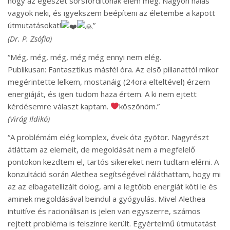
hogy az egészet sorsfordítónak élem meg. Nagyon hálás
vagyok neki, és igyekszem beépíteni az életembe a kapott
útmutatásokat!
”
(Dr. P. Zsófia)
“Még, még, még, még még ennyi nem elég.
Publikusan: Fantasztikus másfél óra. Az elsõ pillanattól mikor
megérintette lelkem, mostanáig (24ora elteltével) érzem
energiáját, és igen tudom haza értem. A ki nem ejtett
kérdésemre választ kaptam.
köszönöm.”
(Virág Ildikó)
“A problémám elég komplex, évek óta gyötör. Nagyrészt
átláttam az elemeit, de megoldását nem a megfelelő
pontokon kezdtem el, tartós sikereket nem tudtam elérni. A
konzultáció során Alethea segítségével ráláthattam, hogy mi
az az elbagatellizált dolog, ami a legtöbb energiát köti le és
aminek megoldásával beindul a gyógyulás. Mivel Alethea
intuitíve és racionálisan is jelen van egyszerre, számos
rejtett probléma is felszínre került. Egyértelmű útmutatást