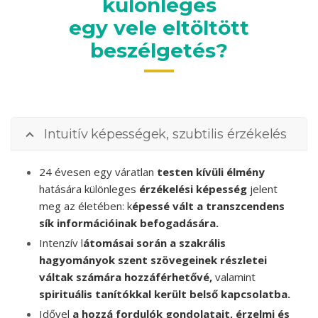
különleges
egy vele eltöltött
beszélgetés?
Intuitív képességek, szubtilis érzékelés
24 évesen egy váratlan
testen kívüli élmény
hatására különleges
érzékelési képesség
jelent
meg az életében: k
épessé vált a transzcendens
sík információinak befogadására.
Intenzív l
átomásai során a szakrális
hagyományok szent szövegeinek részletei
váltak számára hozzáférhetővé,
valamint
spirituális tanítókkal került belső kapcsolatba.
Idővel
a hozzá fordulók gondolatait, érzelmi és