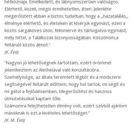
hétköznapi. Emelkedett, és lábnyomszerűen valóságos.
Elérhető, közeli, mégis érinthetetlen, éteri. Jelenléte
megerősített abban a biztos tudatban, hogy a ,,hazatalálás,,
élménye elérhető, és életeken át kísérjük egymást, ezen a
közös sárgaköves úton, felismerve és támogatva egymást,
mély hittel, a Találkozás bizonyosságában. Köszönöm,a
feltáruló közös álmot.”
(K. Éva)
“Nagyon jó lehetőségnek tartottam, ezért örömmel
jelentkeztem az Aletheiával való konzultációra.
Személyisége, az általa teremtett légkör és a módszere
segítségével feltárult előttem, hogy hol tartok, mi segít és
mi gátol a fejlődésemben. Megerősítést és hasznos
útmutatásokat kaptam tőle.
Számomra felejthetetlen élmény volt, ezért szívből ajánlom
másoknak is ezt a kivételes lehetőséget.”
(K. M. Éva)