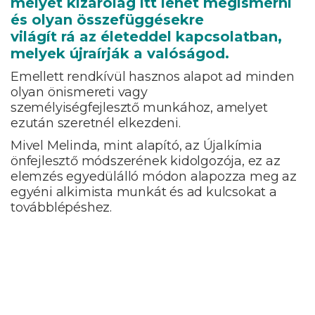
melyet kizárólag itt lehet megismerni
és olyan összefüggésekre
világít rá az életeddel kapcsolatban,
melyek újraírják a valóságod.
Emellett rendkívül hasznos alapot ad minden
olyan önismereti vagy
személyiségfejlesztő munkához, amelyet
ezután szeretnél elkezdeni.
Mivel Melinda, mint alapító, az Újalkímia
önfejlesztő módszerének kidolgozója, ez az
elemzés egyedülálló módon alapozza meg az
egyéni alkimista munkát és ad kulcsokat a
továbblépéshez.