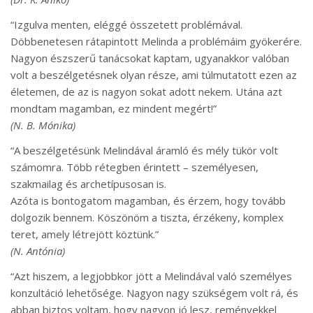
“Izgulva menten, eléggé összetett problémával.
Döbbenetesen rátapintott Melinda a problémáim gyökerére.
Nagyon észszerű tanácsokat kaptam, ugyanakkor valóban
volt a beszélgetésnek olyan része, ami túlmutatott ezen az
életemen, de az is nagyon sokat adott nekem. Utána azt
mondtam magamban, ez mindent megért!”
(N. B. Mónika)
“A beszélgetésünk Melindával áramló és mély tükör volt
számomra. Több rétegben érintett – személyesen,
szakmailag és archetípusosan is.
Azóta is bontogatom magamban, és érzem, hogy tovább
dolgozik bennem. Köszönöm a tiszta, érzékeny, komplex
teret, amely létrejött köztünk.”
(N. Antónia)
“
Azt hiszem, a legjobbkor jött a Melindával való személyes
konzultáció lehetősége. Nagyon nagy szükségem volt rá, és
abban biztos voltam, hogy nagyon jó lesz, reményekkel