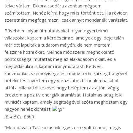
telve vártam. Ekkora csodára azonban mégsem
számítottam. Nehéz leírni, hogy mi is történt ott. Ha röviden
szeretném megfogalmazni, csak annyit mondanék: varázslat.
Bővebben: olyan útmutatásokat, olyan egyértelmű
válaszokat kaptam a kérdéseimre, amelyek egy ideje talán
már ott lapultak a tudatom mélyén, de nem mertem
felszínre hozni őket. Melinda módszerei meghökkentő
pontossággal mutatták meg az elakadásom okait, és a
megoldásukra is kaptam iránymutatást. Kedves,
karizmatikus személyisége és intuitív technikái segítségével
betekintést nyertem egy varázslatos birodalomba, ahol
attól a pillanattól kezdve, hogy beléptem az ajtón, végig
éreztem a pozitív energiák áramlását. Hatalmas adag lelki
muníciót kaptam, amely segítségével azóta meghoztam egy
nagyon nehéz döntést.
“
(B.-né Cs. Böbi)
“
Melindával a Találkozásunk egyszerre volt ünnepi, mégis