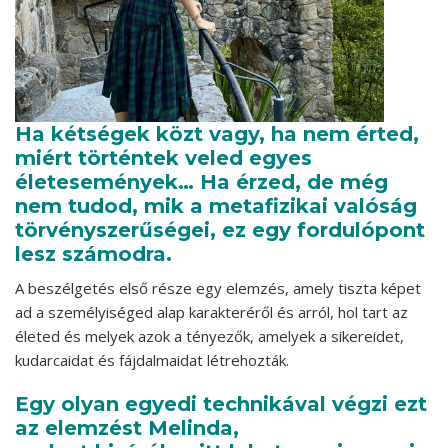
Ha kétségek közt vagy, ha nem érted,
miért történtek veled egyes
életesemények… Ha érzed, de még
nem tudod, mik a metafizikai valóság
törvényszerűségei, ez egy fordulópont
lesz számodra.
A beszélgetés első része egy elemzés, amely tiszta képet
ad a személyiséged alap karakteréről és arról, hol tart az
életed és melyek azok a tényezők, amelyek a sikereidet,
kudarcaidat és fájdalmaidat létrehozták.
Egy olyan egyedi technikával végzi ezt
az elemzést Melinda,