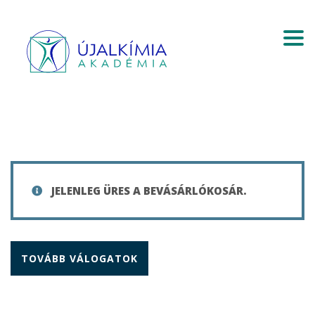
Togg
JELENLEG ÜRES A BEVÁSÁRLÓKOSÁR.
TOVÁBB VÁLOGATOK