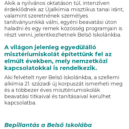
Akik a nyilvános oktatáson túl, intenzíven
érdeklődnek az Újalkímia misztikus tanai iránt,
valamint szeretnének személyes
tanítványunkká válni, egyéni beavatási úton
haladni és egy remek közösség programjain is
részt venni, jelentkezhetnek Belső Iskolánkba.
A világon jelenleg egyedülálló
misztériumiskolát építettünk fel az
elmúlt években, mely nemzetközi
kapcsolatokkal is rendelkezik.
Aki felvételt nyer Belső Iskolánkba, a szellemi
alkímia 21. századi új korpuszát ismerheti meg
és a többezer éves misztériumiskolák
beavatási titkaival és tanításaival kerülhet
kapcsolatba.
Bepillantás a Belső Iskolába