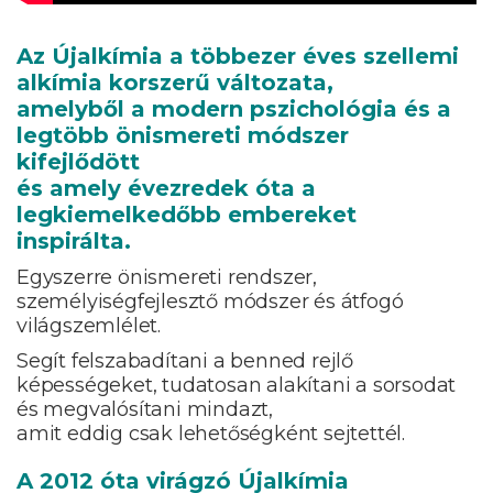
Az Újalkímia a többezer éves szellemi
alkímia korszerű változata,
amelyből a modern pszichológia és a
legtöbb önismereti módszer
kifejlődött
és amely évezredek óta a
legkiemelkedőbb embereket
inspirálta.
Egyszerre önismereti rendszer,
személyiségfejlesztő módszer és átfogó
világszemlélet.
Segít felszabadítani a benned rejlő
képességeket, tudatosan alakítani a sorsodat
és megvalósítani mindazt,
amit eddig csak lehetőségként sejtettél.
A 2012 óta virágzó Újalkímia