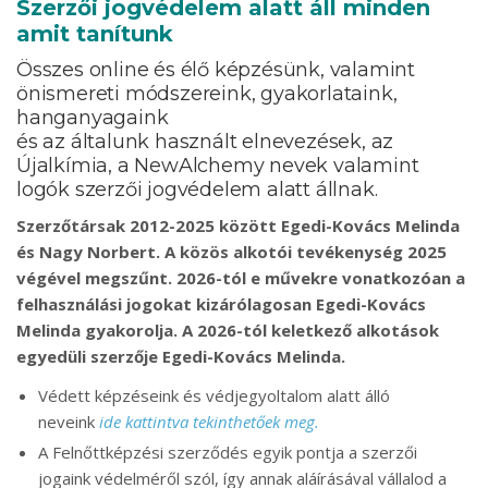
Szerzői jogvédelem alatt áll minden
amit tanítunk
Összes online és élő képzésünk, valamint
önismereti módszereink, gyakorlataink,
hanganyagaink
és az általunk használt elnevezések, az
Újalkímia, a NewAlchemy nevek valamint
logók szerzői jogvédelem alatt állnak.
Szerzőtársak 2012-2025 között Egedi-Kovács Melinda
és Nagy Norbert. A közös alkotói tevékenység 2025
végével megszűnt. 2026-tól e művekre vonatkozóan a
felhasználási jogokat kizárólagosan Egedi-Kovács
Melinda gyakorolja. A 2026-tól keletkező alkotások
egyedüli szerzője Egedi-Kovács Melinda.
Védett képzéseink és védjegyoltalom alatt álló
neveink
ide kattintva tekinthetőek meg.
A Felnőttképzési szerződés egyik pontja a szerzői
jogaink védelméről szól, így annak aláírásával vállalod a