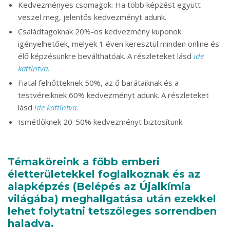
Kedvezményes csomagok: Ha több képzést együtt
veszel meg, jelentős kedvezményt adunk.
Családtagoknak 20%-os kedvezmény kuponok
igényelhetőek, melyek 1 éven keresztül minden online és
élő képzésünkre beválthatóak. A részleteket lásd
ide
kattintva.
Fiatal felnőtteknek 50%, az ő barátaiknak és a
testvéreiknek 60% kedvezményt adunk. A részleteket
lásd
ide kattintva.
Ismétlőknek 20-50% kedvezményt biztosítunk.
Témaköreink a főbb emberi
életterületekkel foglalkoznak és a
z
alapképzés (Belépés az Újalkímia
világába) meghallgatása után ezekkel
lehet folytatni tetszőleges sorrendben
haladva.