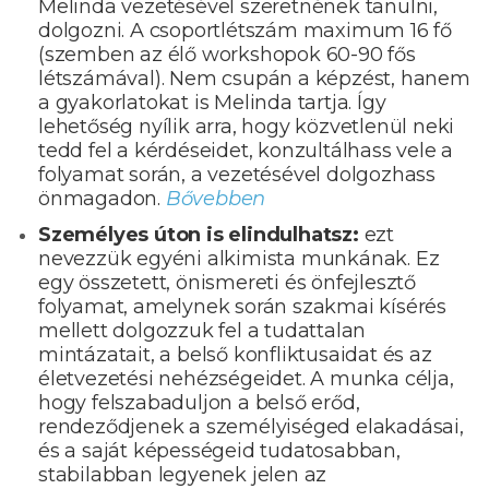
Melinda vezetésével szeretnének tanulni,
dolgozni. A csoportlétszám maximum 16 fő
(szemben az élő workshopok 60-90 fős
létszámával). Nem csupán a képzést, hanem
a gyakorlatokat is Melinda tartja. Így
lehetőség nyílik arra, hogy közvetlenül neki
tedd fel a kérdéseidet, konzultálhass vele a
folyamat során, a vezetésével dolgozhass
önmagadon.
Bővebben
Személyes úton is elindulhatsz:
ezt
nevezzük egyéni alkimista munkának. Ez
egy összetett, önismereti és önfejlesztő
folyamat, amelynek során szakmai kísérés
mellett dolgozzuk fel a tudattalan
mintázatait, a belső konfliktusaidat és az
életvezetési nehézségeidet. A munka célja,
hogy felszabaduljon a belső erőd,
rendeződjenek a személyiséged elakadásai,
és a saját képességeid tudatosabban,
stabilabban legyenek jelen az