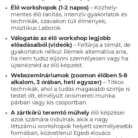
Élő workshopok (1-2 napos)
– Közhely-
mentes élő tanítás, intenzív gyakorlatok és
technikák, szavakon túli élmények,
misztikus Laborok.
Válogatás az élő workshop legjobb
előadásaiból (videók)
– Feltárja a témát, de
gyakorlatok nélkül. Remek alternatíva arra,
ha nem tudsz eljönni személyesen vagy ha
újranéznéd az élő képzést.
Webszemináriumok (zoomon élőben 5-8
alkalom, 3 órában, heti egyszer)
– Titkos
technikák, ahol a tudás magasabb szintje is
testet ölt, elmélyült önismereti munka
párban vagy kis csoportban.
A
zártkörű teremtő műhely
élő képzései
azok számára indulnak, akik a nagy
létszámú workshopok helyett személyesebb
formában, közvetlenül Egedi-Kovács