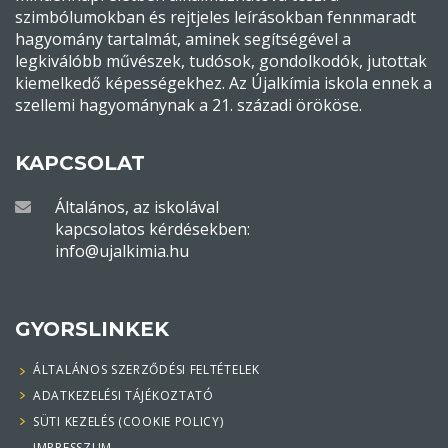
szimbólumokban és rejtjeles leírásokban fennmaradt
hagyomány tartalmát, aminek segítségével a
legkiválóbb művészek, tudósok, gondolkodók, jutottak
kiemelkedő képességekhez. Az Újalkímia iskola ennek a
szellemi hagyománynak a 21. századi örököse.
KAPCSOLAT
Általános, az iskolával
kapcsolatos kérdésekben:
info@ujalkimia.hu
GYORSLINKEK
ÁLTALÁNOS SZERZŐDÉSI FELTÉTELEK
ADATKEZELÉSI TÁJÉKOZTATÓ
SÜTI KEZELÉS (COOKIE POLICY)
IMPRESSZUM