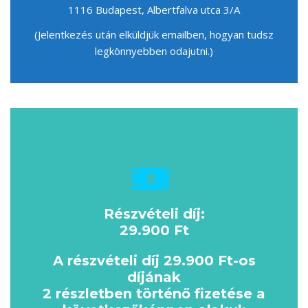
1116 Budapest, Albertfalva utca 3/A
(Jelentkezés után elküldjük emailben, hogyan tudsz
legkönnyebben odajutni.)
Részvételi díj:
29.900 Ft
A részvételi díj 29.900 Ft-os
díjának
2 részletben történő fizetése a