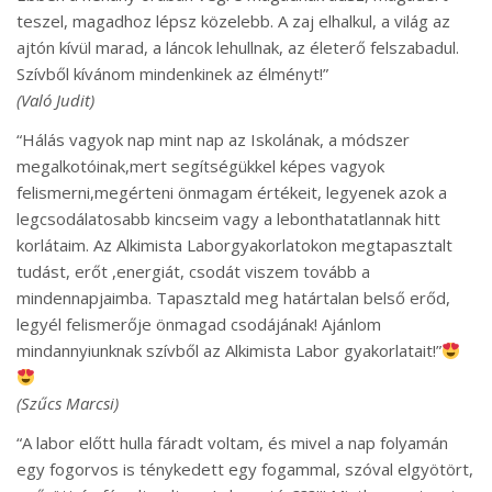
teszel, magadhoz lépsz közelebb. A zaj elhalkul, a világ az
ajtón kívül marad, a láncok lehullnak, az életerő felszabadul.
Szívből kívánom mindenkinek az élményt!”
(Való Judit)
“Hálás vagyok nap mint nap az Iskolának, a módszer
megalkotóinak,mert segítségükkel képes vagyok
felismerni,megérteni önmagam értékeit, legyenek azok a
legcsodálatosabb kincseim vagy a lebonthatatlannak hitt
korlátaim. Az Alkimista Laborgyakorlatokon megtapasztalt
tudást, erőt ,energiát, csodát viszem tovább a
mindennapjaimba. Tapasztald meg határtalan belső erőd,
legyél felismerője önmagad csodájának! Ajánlom
mindannyiunknak szívből az Alkimista Labor gyakorlatait!”
(Szűcs Marcsi)
“A labor előtt hulla fáradt voltam, és mivel a nap folyamán
egy fogorvos is ténykedett egy fogammal, szóval elgyötört,