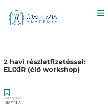
Togg
2 havi részletfizetéssel:
ELIXÍR (élő workshop)
Kategória:
MISZTIKA