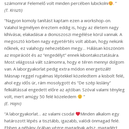
számomra! Felemelő volt minden percében lubickolni
. ”
(T. Kriszti)
“Nagyon komoly tanítást kaptam ezen a workshop-on.
Valahol legmélyen éreztem eddig is, hogy az életem nagy
kíhívásai, elakadásai a dionüszoszi megélése körül vannak. A
megosztó körben nagy egyetértés volt abban, hogy nekünk
nőknek, ez valahogy nehezebben megy… Hálásan köszönöm
az inspirációt és az “engedélyt” ennek kibontakoztatására.
Most világossá vált számomra, hogy e téren mennyi dolgom
van. A laborgyakorlat pedig extra módon energetizált!
Másnap reggel rugalmas léptekkel közeledtem a kisbolt felé,
ahol egy idős úr, rám mosolygott és “De szép kislány”
felkiáltással engedett előre az ajtóban. Szóval valami tényleg
volt, mert amúgy 50 felé közeledem
”
(E. Hajni)
“A laborgyakorlat… az valami csoda!
Minden alkalom egy
határozott lépés a tisztább, igazabb, valódi önmagad felé.
Ebben a néhány órában végre magadnak adsz, magadért