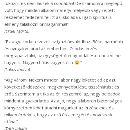
fokozni, és nem hiszek a csodában! De számomra meglepő
volt, hogy minden alkalommal egy mélyebb vagy rejtett
részemet fedezem fel itt az iskolában. Igazi spirituális
élmény találkozni önmagammal!”
(Erdei Márta)
“Ez a gyakorlat elvezet az igazi önvalódhoz. Béke, harmónia
és nyugalom árad az emberben. Csodás érzés
megtapasztalni, az egységet önmagaddal. Ha teheted, ne
hagyd ki. Nagyon hálás vagyok érte
!”
(Lakos Ibolya)
“Alig várom! Nekem minden labor nagy löketet ad az azt
következő időszakra: megkönnyebbülést, tisztánlátást és
erőt. Szerintem a titka az én részemről az, hogy beleadok
mindent a gyakorlatba. Az a jó, hogy a laboron biztonságos
környezetben lehet átadni magunkat az érzéseknek és
milyen érdekes, hogy az erő és a megértés növekszik
utána.”
(Tóth Ildikó)