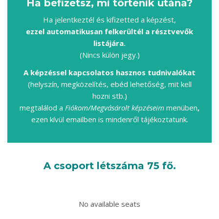
Ha befizetsz, mi történik utána?
Ha jelentkeztél és kifizetted a képzést,
ezzel automatikusan felkerültél a résztvevők
listájára.
(Nincs külön jegy.)
A képzéssel kapcsolatos hasznos tudnivalókat
(helyszín, megközelítés, ebéd lehetőség, mit kell
hozni stb.)
megtalálod
a
Fiókom/Megvásárolt képzéseim
menüben
,
ezen kívül emailben is mindenről tájékoztatunk.
A csoport létszáma 75 fő.
No available seats