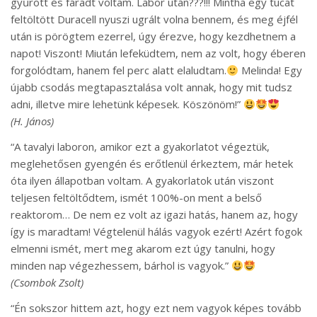
gyűrött és fáradt voltam. Labor után???!!! Mintha egy tucat
feltöltött Duracell nyuszi ugrált volna bennem, és meg éjfél
után is pörögtem ezerrel, úgy érezve, hogy kezdhetnem a
napot! Viszont! Miután lefeküdtem, nem az volt, hogy éberen
forgolódtam, hanem fel perc alatt elaludtam.
Melinda! Egy
újabb csodás megtapasztalása volt annak, hogy mit tudsz
adni, illetve mire lehetünk képesek. Köszönöm!”
(H. János)
“A tavalyi laboron, amikor ezt a gyakorlatot végeztük,
meglehetősen gyengén és erőtlenül érkeztem, már hetek
óta ilyen állapotban voltam. A gyakorlatok után viszont
teljesen feltöltődtem, ismét 100%-on ment a belső
reaktorom… De nem ez volt az igazi hatás, hanem az, hogy
így is maradtam! Végtelenül hálás vagyok ezért! Azért fogok
elmenni ismét, mert meg akarom ezt úgy tanulni, hogy
minden nap végezhessem, bárhol is vagyok.”
(Csombok Zsolt)
“Én sokszor hittem azt, hogy ezt nem vagyok képes tovább