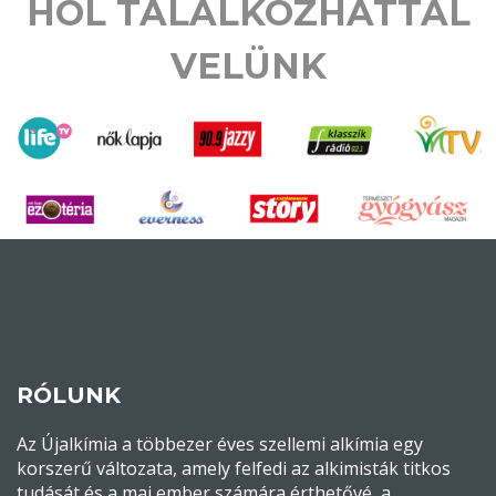
HOL TALÁLKOZHATTÁL
VELÜNK
RÓLUNK
Az Újalkímia a többezer éves szellemi alkímia egy
korszerű változata, amely felfedi az alkimisták titkos
tudását és a mai ember számára érthetővé, a