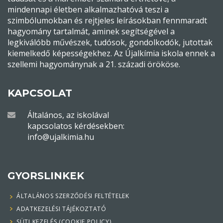
mindennapi életben alkalmazhatóvá teszi a
szimbólumokban és rejtjeles leírásokban fennmaradt
hagyomány tartalmát, aminek segítségével a
legkiválóbb művészek, tudósok, gondolkodók, jutottak
kiemelkedő képességekhez. Az Újalkímia iskola ennek a
szellemi hagyománynak a 21. századi örököse.
KAPCSOLAT
Általános, az iskolával
kapcsolatos kérdésekben:
info@ujalkimia.hu
GYORSLINKEK
ÁLTALÁNOS SZERZŐDÉSI FELTÉTELEK
ADATKEZELÉSI TÁJÉKOZTATÓ
SÜTI KEZELÉS (COOKIE POLICY)