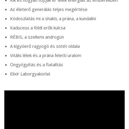
Kik és hogyan fojtják el lélek energiáit az emberekben
Az életerő generálás teljes megértése
Ködoszlatás mi a shakti, a prána, a kundalíni
Kaduceus a földi erők kulcsa
RÉBIS, a szellemi androgün
A kígyóerő ragyogó és sötét oldala
Vitális lélek és a prána feletti uralom
Öngyógyítás és a fiatalítás
Elixír Laborgyakorlat