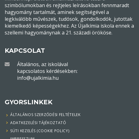
szimbólumokban és rejtjeles leírásokban fennmaradt
hagyomány tartalmát, aminek segítségével a
legkiválóbb művészek, tudósok, gondolkodók, jutottak
kiemelkedő képességekhez. Az Újalkímia iskola ennek a
szellemi hagyománynak a 21. századi örököse.
KAPCSOLAT
Általános, az iskolával
kapcsolatos kérdésekben:
info@ujalkimia.hu
GYORSLINKEK
ÁLTALÁNOS SZERZŐDÉSI FELTÉTELEK
ADATKEZELÉSI TÁJÉKOZTATÓ
SÜTI KEZELÉS (COOKIE POLICY)
IMPRESSZUM