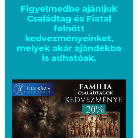
Figyelmedbe ajánljuk
Családtag és Fiatal
felnőtt
kedvezményeinket,
melyek akár ajándékba
is adhatóak.