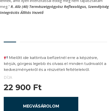
lennék, amit ilyen intenzitással eddig még nem tapasztaltam
meg.”
R. Alíz (40) Természetgyógyász Reflexológus, Személyiség
Integrációs Állítás Vezető
Mielőtt ide kattintva befizetnél erre a képzésre,
kérjük, görgess lejjebb és olvass el minden tudnivalót a
kedvezményekről és a részvételi feltételekről.
DÍJA
22 900
Ft
MEGVÁSÁROLOM