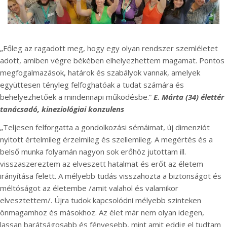
„Főleg az ragadott meg, hogy egy olyan rendszer szemléletet
adott, amiben végre békében elhelyezhettem magamat. Pontos
megfogalmazások, határok és szabályok vannak, amelyek
együttesen tényleg felfoghatóak a tudat számára és
behelyezhetőek a mindennapi működésbe.”
E. Márta (34) élettér
tanácsadó, kineziológiai konzulens
„Teljesen felforgatta a gondolkozási sémáimat, új dimenziót
nyitott értelmileg érzelmileg és szellemileg. A megértés és a
belső munka folyamán nagyon sok erőhöz jutottam ill.
visszaszereztem az elveszett hatalmat és erőt az életem
irányítása felett. A mélyebb tudás visszahozta a biztonságot és
méltóságot az életembe /amit valahol és valamikor
elvesztettem/. Újra tudok kapcsolódni mélyebb szinteken
önmagamhoz és másokhoz. Az élet már nem olyan idegen,
lassan barátságosabb és fényesebb, mint amit eddig el tudtam