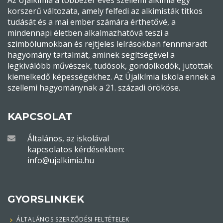
Az Újalkímia a többezer éves szellemi alkímia egy
korszerű változata, amely felfedi az alkimisták titkos
tudását és a mai ember számára érthetővé, a
mindennapi életben alkalmazhatóvá teszi a
szimbólumokban és rejtjeles leírásokban fennmaradt
hagyomány tartalmát, aminek segítségével a
legkiválóbb művészek, tudósok, gondolkodók, jutottak
kiemelkedő képességekhez. Az Újalkímia iskola ennek a
szellemi hagyománynak a 21. századi örököse.
KAPCSOLAT
Általános, az iskolával
kapcsolatos kérdésekben:
info@ujalkimia.hu
GYORSLINKEK
ÁLTALÁNOS SZERZŐDÉSI FELTÉTELEK