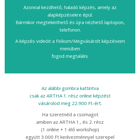
Azonnal kezdhető, haladó képzés, amely az
alapképzésekre épül.
Bármikor megtekinthető és újra nézhető laptopon,
telefonon.
A képzés videóit a Fiókom/Megvásárolt képzéseim
menüben
fogod megtalálni.
Az alábbi gombra kattintva
csak az ARTHA 1. rész online képzést
vásárolod meg 22.900 Ft-ért.
Ha szeretnéd a csomagot
amiben az ARTHA 1., és 2. rész
(1 online + 1 élő workshop)
együtt 3.000 Ft kedvezménnyel szerepel