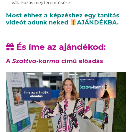
vállalkozás megteremtésére
M
ost
e
hhez a képzéshez egy tanítás
videót adunk neked
AJÁNDÉKBA.
És íme az ajándékod:
A
Szattva-karma
című előadás