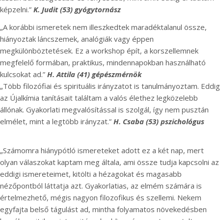
képzelni.”
K. Judit (53) gyógytornász
„A korábbi ismeretek nem illeszkedtek maradéktalanul össze,
hiányoztak láncszemek, analógiák vagy éppen
megkülönböztetések. Ez a workshop épít, a korszellemnek
megfelelő formában, praktikus, mindennapokban használható
kulcsokat ad.”
H. Attila (41) gépészmérnök
„Több filozófiai és spirituális irányzatot is tanulmányoztam. Eddig
az Újalkímia tanításait találtam a valós élethez legközelebb
állónak. Gyakorlati megvalósítással is szolgál, így nem pusztán
elmélet, mint a legtöbb irányzat.”
H. Csaba (53) pszichológus
„Számomra hiánypótló ismereteket adott ez a két nap, mert
olyan válaszokat kaptam meg általa, ami össze tudja kapcsolni az
eddigi ismereteimet, kitölti a hézagokat és magasabb
nézőpontból láttatja azt. Gyakorlatias, az elmém számára is
értelmezhető, mégis nagyon filozofikus és szellemi. Nekem
egyfajta belső tágulást ad, mintha folyamatos növekedésben