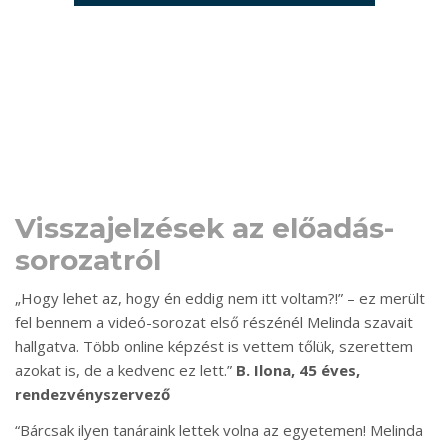
Visszajelzések az előadás-
sorozatról
„Hogy lehet az, hogy én eddig nem itt voltam?!” – ez merült
fel bennem a videó-sorozat első részénél Melinda szavait
hallgatva. Több online képzést is vettem tőlük, szerettem
azokat is, de a kedvenc ez lett.”
B. Ilona, 45 éves,
rendezvényszervező
“Bárcsak ilyen tanáraink lettek volna az egyetemen! Melinda