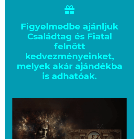
Figyelmedbe ajánljuk
Családtag és Fiatal
felnőtt
kedvezményeinket,
melyek akár ajándékba
is adhatóak.