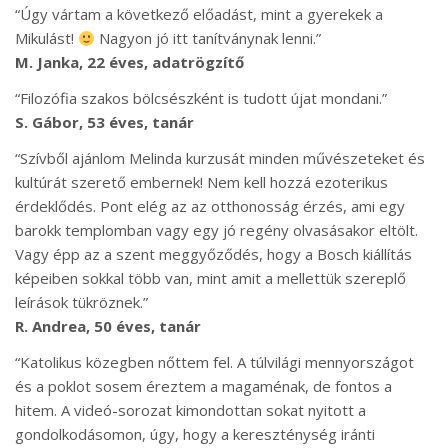
“Úgy vártam a következő előadást, mint a gyerekek a
Mikulást!
Nagyon jó itt tanítványnak lenni.”
M. Janka, 22 éves, adatrögzítő
“Filozófia szakos bölcsészként is tudott újat mondani.”
S. Gábor, 53 éves, tanár
“Szívből ajánlom Melinda kurzusát minden művészeteket és
kultúrát szerető embernek! Nem kell hozzá ezoterikus
érdeklődés. Pont elég az az otthonosság érzés, ami egy
barokk templomban vagy egy jó regény olvasásakor eltölt.
Vagy épp az a szent meggyőződés, hogy a Bosch kiállítás
képeiben sokkal több van, mint amit a mellettük szereplő
leírások tükröznek.”
R. Andrea, 50 éves, tanár
“Katolikus közegben nőttem fel. A túlvilági mennyországot
és a poklot sosem éreztem a magaménak, de fontos a
hitem. A videó-sorozat kimondottan sokat nyitott a
gondolkodásomon, úgy, hogy a kereszténység iránti