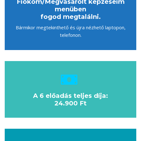
Fiókom/Megvásárolt képzéseim
menüben
fogod megtalálni.
Bármikor megtekinthető és újra nézhető laptopon,
telefonon.
A 6 előadás teljes díja:
24.900 Ft