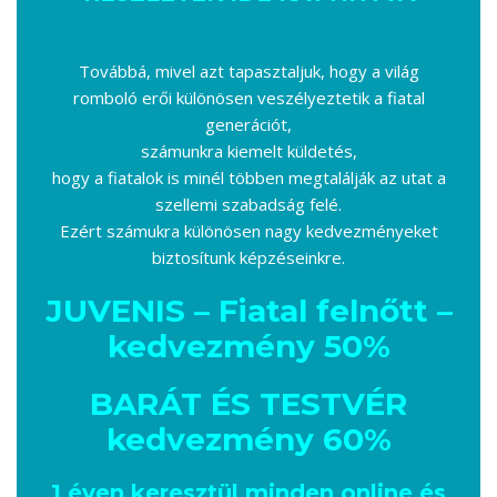
Továbbá, mivel azt tapasztaljuk, hogy a világ
romboló erői különösen veszélyeztetik a fiatal
generációt,
számunkra kiemelt küldetés,
hogy a fiatalok is minél többen megtalálják az utat a
szellemi szabadság felé.
Ezért számukra különösen nagy kedvezményeket
biztosítunk képzéseinkre.
JUVENIS – Fiatal felnőtt –
kedvezmény 50%
BARÁT ÉS TESTVÉR
kedvezmény 60%
1 éven keresztül minden online és