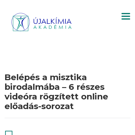
Togg
Belépés a misztika
birodalmába – 6 részes
videóra rögzített online
előadás-sorozat