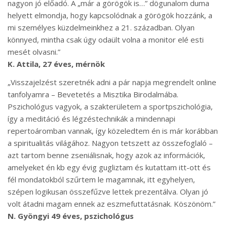
nagyon jó előadó. A „már a görögök is…” dögunalom duma
helyett elmondja, hogy kapcsolódnak a görögök hozzánk, a
mi személyes küzdelmeinkhez a 21. században. Olyan
könnyed, mintha csak úgy odaült volna a monitor elé esti
mesét olvasni.”
K. Attila, 27 éves, mérnök
„Visszajelzést szeretnék adni a pár napja megrendelt online
tanfolyamra – Bevetetés a Misztika Birodalmába.
Pszichológus vagyok, a szakterületem a sportpszichológia,
így a meditáció és légzéstechnikák a mindennapi
repertoáromban vannak, így közeledtem én is már korábban
a spiritualitás világához. Nagyon tetszett az összefoglaló –
azt tartom benne zseniálisnak, hogy azok az információk,
amelyeket én kb egy évig gugliztam és kutattam itt-ott és
fél mondatokból szűrtem le magamnak, itt egyhelyen,
szépen logikusan összefűzve lettek prezentálva. Olyan jó
volt átadni magam ennek az eszmefuttatásnak. Köszönöm.”
N. Gyöngyi 49 éves, pszichológus