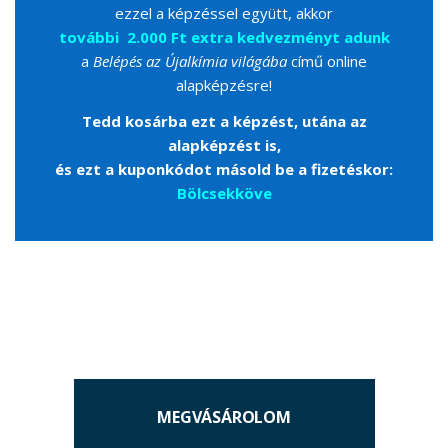
ezzel a képzéssel együtt, akkor
további 2.000 Ft extra kedvezményt adunk
a
Belépés az Újalkímia világába
című online
alapképzésre!
Tedd kosárba ezt a képzést, utána az
alapképzést is,
és ezt a kuponkódot másold be a fizetéskor:
Bölcsekköve
MEGVÁSÁROLOM