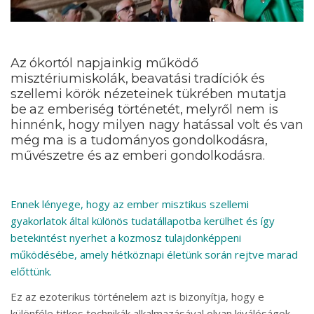
Az ókortól napjainkig működő
misztériumiskolák, beavatási tradíciók és
szellemi körök nézeteinek tükrében mutatja
be az emberiség történetét, melyről nem is
hinnénk, hogy milyen nagy hatással volt és van
még ma is a tudományos gondolkodásra,
művészetre és az emberi gondolkodásra.
Ennek lényege, hogy az ember misztikus szellemi
gyakorlatok által különös tudatállapotba kerülhet és így
betekintést nyerhet a kozmosz tulajdonképpeni
működésébe, amely hétköznapi életünk során rejtve marad
előttünk.
Ez az ezoterikus történelem azt is bizonyítja, hogy e
különféle titkos technikák alkalmazásával olyan kiválóságok