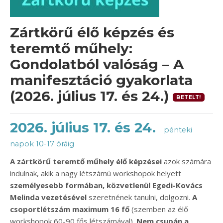
Zártkörű élő képzés és
teremtő műhely:
Gondolatból valóság – A
manifesztáció gyakorlata
(2026. július 17. és 24.)
BETELT!
2026. július 17. és 24.
pénteki
napok 10-17 óráig
A zártkörű teremtő műhely élő képzései
azok számára
indulnak, akik a nagy létszámú workshopok helyett
személyesebb formában, közvetlenül Egedi-Kovács
Melinda vezetésével
szeretnének tanulni, dolgozni.
A
csoportlétszám maximum 16 fő
(szemben az élő
workshopok 60-90 fős létszámával).
Nem csupán a