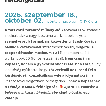
2026. szeptember 18.,
október 02.
pénteki napokon 10-17 óráig
A zártkörű teremtő műhely élő képzései
azok számára
indulnak, akik a nagy létszámú workshopok helyett
személyesebb formában, közvetlenül Egedi-Kovács
Melinda vezetésével
szeretnének tanulni, dolgozni.
A
csoportlétszám maximum 12 fő
(szemben az élő
workshopok 60-90 fős létszámával).
Nem csupán a
képzést, hanem a gyakorlatokat is Melinda tartja.
Így
lehetőség nyílik arra, hogy
közvetlenül neki tedd fel a
kérdéseidet, konzultálhass vele
a folyamat során, a
vezetésével dolgozhass önmagadon.
Ennek a képzésnek
a témája: KARMA-feldolgozás.
​ AJÁNDÉK tanítás:
A
belépés a misztika birodalmába
című előadás egy
videója