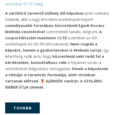
szombat 10-17 óráig
A zártkörű teremtő műhely élő képzései
azok számára
indulnak, akik a nagy létszámú workshopok helyett
személyesebb formában, közvetlenül Egedi-Kovács
Melinda vezetésével
szeretnének tanulni, dolgozni.
A
csoportlétszám maximum 12 fő
(szemben az élő
workshopok 60-90 fős létszámával).
Nem csupán a
képzést, hanem a gyakorlatokat is Melinda tartja.
Így
lehetőség nyílik arra, hogy
közvetlenül neki tedd fel a
kérdéseidet, konzultálhass vele
a folyamat során, a
vezetésével dolgozhass önmagadon.
Ennek a képzésnek
a témája: A teremtés formulája, amit titokban
tartanak előtted.
​ AJÁNDÉK tanítás: A SZOLÁRIS
EMBER ÚTJA címmel.
TOVÁBB