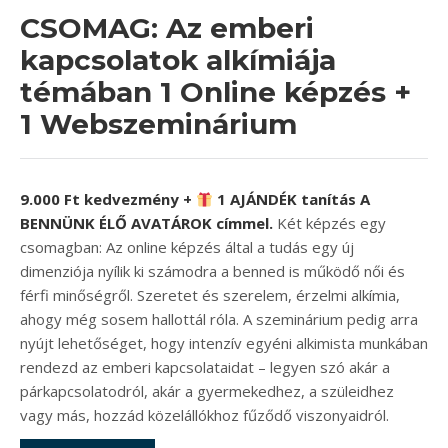
CSOMAG: Az emberi
kapcsolatok alkímiája
témában 1 Online képzés +
1 Webszeminárium
9.000 Ft kedvezmény +
​ 1 AJÁNDÉK tanítás A
BENNÜNK ÉLŐ AVATÁROK címmel.
Két képzés egy
csomagban: Az online képzés által a tudás egy új
dimenziója nyílik ki számodra a benned is működő női és
férfi minőségről. Szeretet és szerelem, érzelmi alkímia,
ahogy még sosem hallottál róla. A szeminárium pedig arra
nyújt lehetőséget, hogy intenzív egyéni alkimista munkában
rendezd az emberi kapcsolataidat – legyen szó akár a
párkapcsolatodról, akár a gyermekedhez, a szüleidhez
vagy más, hozzád közelállókhoz fűződő viszonyaidról.