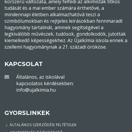
Gondolatból valóság – A
manifesztáció gyakorlata
(élő workshop) 2 havi
részletfizetéssel
2026. április 18.
szombat 10-19 óráig
A teremtés formulája, amit titokban tartanak előtted.
AJÁNDÉK tanítás: A SZOLÁRIS EMBER ÚTJA címmel.