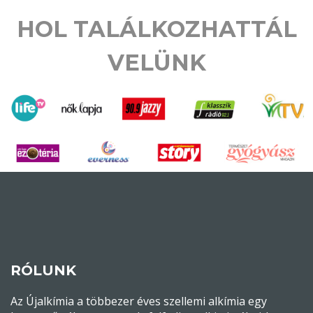
Gondolatból valóság – A
manifesztáció gyakorlata
(élő workshop)
2026. április 18.
szombat 10-19 óráig
A teremtés formulája, amit titokban tartanak előtted.
AJÁNDÉK tanítás: A SZOLÁRIS EMBER ÚTJA címmel.
TOVÁBB