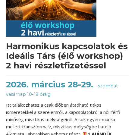
Harmonikus kapcsolatok és
Ideális Társ (élő workshop)
2 havi részletfizetéssel
2026. március 28-29.
szombat-
vasárnap 10-18 óráig
Itt találkozhatsz a csak élőben átadható titkos
ismeretekkel a szerelemről, a kapcsolatokról a női-férfi
minőség misztikus mélységeiről.
A sok egyéni munka
mellett transzformaív, misztikus mélységbe hatoló
Alkimista Laborokban vehetsz részt.
1 AJÁNDÉK