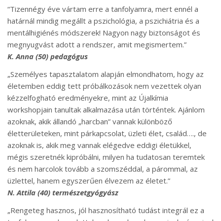
“Tizennégy éve vártam erre a tanfolyamra, mert ennél a
határnál mindig megállt a pszichológia, a pszichiátria és a
mentálhigiénés módszerek! Nagyon nagy biztonságot és
megnyugvást adott a rendszer, amit megismertem.”
K. Anna (50) pedagógus
„Személyes tapasztalatom alapján elmondhatom, hogy az
életemben eddig tett próbálkozások nem vezettek olyan
kézzelfogható eredményekre, mint az Újalkímia
workshopjain tanultak alkalmazása után történtek. Ajánlom
azoknak, akik állandó „harcban” vannak különböző
életterületeken, mint párkapcsolat, üzleti élet, család…., de
azoknak is, akik meg vannak elégedve eddigi életükkel,
mégis szeretnék kipróbálni, milyen ha tudatosan teremtek
és nem harcolok tovább a szomszéddal, a párommal, az
üzlettel, hanem egyszerűen élvezem az életet.”
N. Attila (40) természetgyógyász
„Rengeteg hasznos, jól hasznosítható tudást integrál ez a