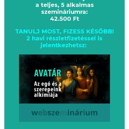
a teljes, 5 alkalmas
szemináriumra:
42.500 Ft
TANULJ MOST, FIZESS KÉSŐBB!
2 havi részletfizetéssel is
jelentkezhetsz: