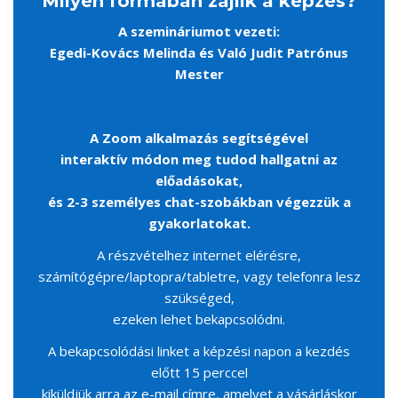
Milyen formában zajlik a képzés?
A szemináriumot vezeti:
Egedi-Kovács Melinda és Való Judit Patrónus
Mester
A Zoom alkalmazás segítségével
interaktív módon meg tudod hallgatni az
előadásokat,
és 2-3 személyes chat-szobákban végezzük a
gyakorlatokat.
A részvételhez internet elérésre,
számítógépre/laptopra/tabletre, vagy telefonra lesz
szükséged,
ezeken lehet bekapcsolódni.
A bekapcsolódási linket a képzési napon a kezdés
előtt 15 perccel
kiküldjük arra az e-mail címre, amelyet a vásárláskor