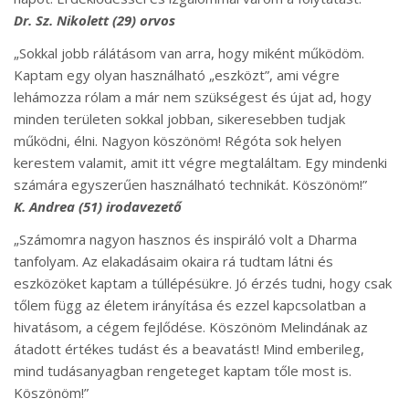
Dr. Sz. Nikolett
(29) orvos
„Sokkal jobb rálátásom van arra, hogy miként működöm.
Kaptam egy olyan használható „eszközt”, ami végre
lehámozza rólam a már nem szükségest és újat ad, hogy
minden területen sokkal jobban, sikeresebben tudjak
működni, élni. Nagyon köszönöm! Régóta sok helyen
kerestem valamit, amit itt végre megtaláltam. Egy mindenki
számára egyszerűen használható technikát. Köszönöm!”
K. Andrea
(51) irodavezető
„Számomra nagyon hasznos és inspiráló volt a Dharma
tanfolyam. Az elakadásaim okaira rá tudtam látni és
eszközöket kaptam a túllépésükre. Jó érzés tudni, hogy csak
tőlem függ az életem irányítása és ezzel kapcsolatban a
hivatásom, a cégem fejlődése. Köszönöm Melindának az
átadott értékes tudást és a beavatást! Mind emberileg,
mind tudásanyagban rengeteget kaptam tőle most is.
Köszönöm!”