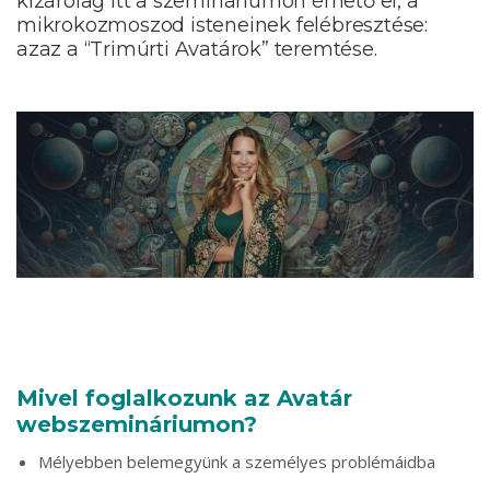
kizárólag itt a szemináriumon érhető el, a
mikrokozmoszod isteneinek felébresztése:
azaz a “Trimúrti Avatárok” teremtése.
Mivel foglalkozunk az Avatár
webszemináriumon?
Mélyebben belemegyünk a személyes problémáidba