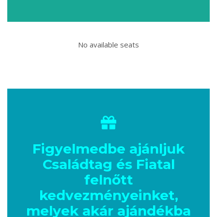
No available seats
Figyelmedbe ajánljuk
Családtag és Fiatal
felnőtt
kedvezményeinket,
melyek akár ajándékba