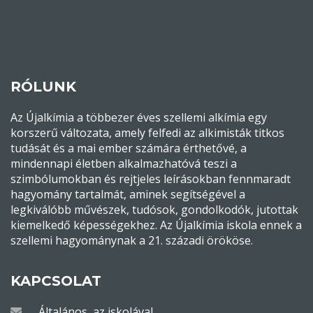
RÓLUNK
Az Újalkímia a többezer éves szellemi alkímia egy
korszerű változata, amely felfedi az alkimisták titkos
tudását és a mai ember számára érthetővé, a
mindennapi életben alkalmazhatóvá teszi a
szimbólumokban és rejtjeles leírásokban fennmaradt
hagyomány tartalmát, aminek segítségével a
legkiválóbb művészek, tudósok, gondolkodók, jutottak
kiemelkedő képességekhez. Az Újalkímia iskola ennek a
szellemi hagyománynak a 21. századi örököse.
KAPCSOLAT
Általános, az iskolával