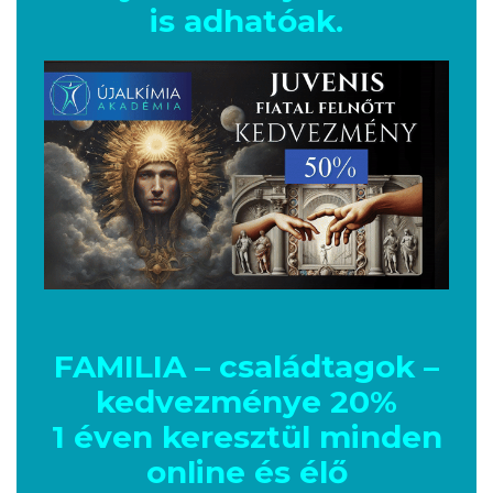
is adhatóak.
FAMILIA – családtagok –
kedvezménye 20%
1 éven keresztül minden
online és élő