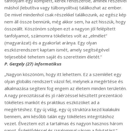
tanfolyam egy komplett, kerek rendszerbe, aminek részeivel
máshol (lebutítva vagy túlbonyolítva) találkozhat az ember.
De mivel mindenhol csak részekkel találkozunk, az egész kép
nem áll össze bennünk, még akkor sem, ha azt hisszük, hogy
összeállt. Köszönöm szépen ezt a nagyon jól felépített
tanfolyamot, számomra tökéletes volt az „elmélet”
(magyarázat) és a gyakorlat aránya. Egy olyan
eszközrendszert kaptam ismét, amely segítségével
teljesebbé tehetem saját és szeretteim életét.”
P. Gergely
(27) informatikus
„Nagyon köszönöm, hogy itt lehettem. Ez a szemlélet egy
olyan globális rendszert vázol fel, melynek a megértése és
alkalmazása segíteni fog engem az életem minden területén.
A nagy precizitással és jó ráérzéssel készített prezentáció
tökéletes mankót és praktikus eszközöket ad a
megértéshez. Egy új világ, egy új struktúra kezd kialakulni
bennem, ami később talán egy tökéletes integritáshoz
vezet. Élveztem ezt a tartalmas és nagyon hasznos három
napot. Érdeklődéssel és izgalommal várom a folytatást.”