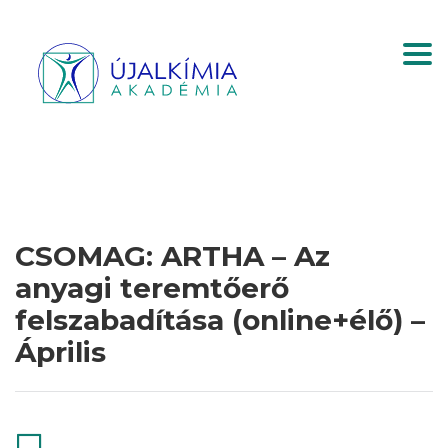
Togg
CSOMAG: ARTHA – Az
anyagi teremtőerő
felszabadítása (online+élő) –
Április