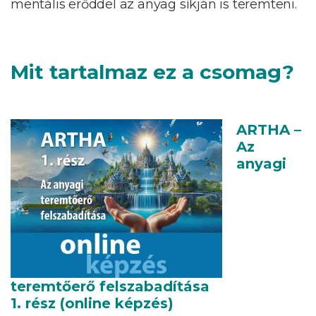
mentális erőddel az anyag síkján is teremteni.
Mit tartalmaz ez a csomag?
ARTHA –
Az
anyagi
teremtőerő felszabadítása
1. rész (online képzés)