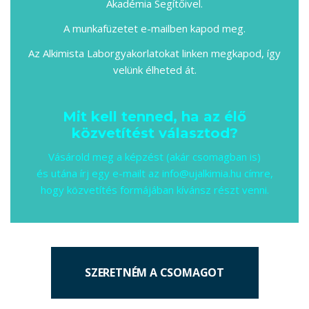
Akadémia Segítőivel.
A munkafüzetet e-mailben kapod meg.
Az Alkimista Laborgyakorlatokat linken megkapod, így
velünk élheted át.
Mit kell tenned, ha az élő
közvetítést választod?
Vásárold meg a képzést (akár csomagban is)
és utána írj egy e-mailt az info@ujalkimia.hu címre,
hogy közvetítés formájában kívánsz részt venni.
SZERETNÉM A CSOMAGOT