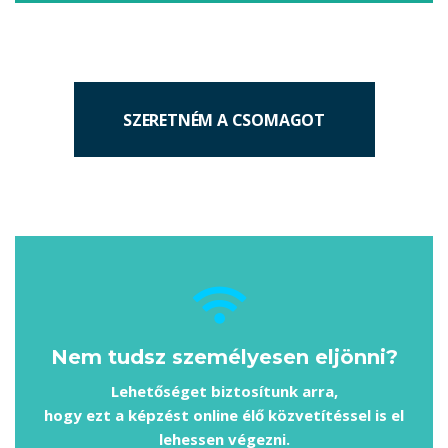
SZERETNÉM A CSOMAGOT
Nem tudsz személyesen eljönni?
Lehetőséget biztosítunk arra,
hogy ezt a képzést online élő közvetítéssel is el
lehessen végezni.