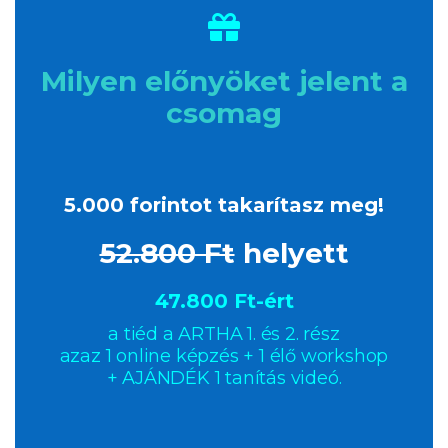
Milyen előnyöket jelent a
csomag
5.000 forintot takarítasz meg!
52.800 Ft
helyett
47.800 Ft-ért
a tiéd a ARTHA 1. és 2. rész
azaz 1 online képzés + 1 élő workshop
+ AJÁNDÉK 1 tanítás vid
eó.