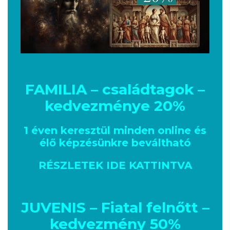
FAMILIA – családtagok –
kedvezménye 20%
1 éven keresztül minden online és
élő képzésünkre beváltható
RÉSZLETEK IDE KATTINTVA
JUVENIS – Fiatal felnőtt –
kedvezmény 50%