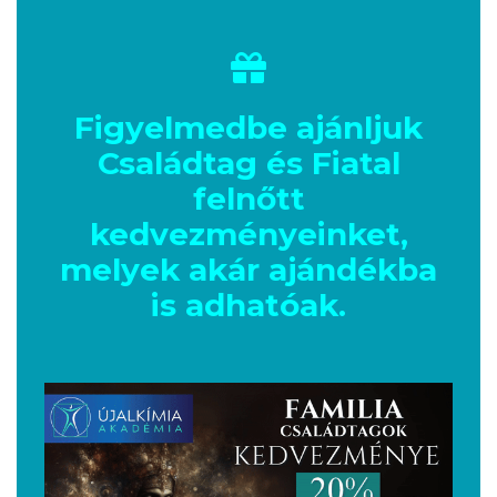
Figyelmedbe ajánljuk
Családtag és Fiatal
felnőtt
kedvezményeinket,
melyek akár ajándékba
is adhatóak.