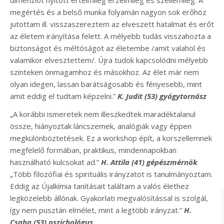
dimenziót nyitott értelmileg érzelmileg és szellemileg. A
megértés és a belső munka folyamán nagyon sok erőhöz
jutottam ill. visszaszereztem az elveszett hatalmat és erőt
az életem irányítása felett. A mélyebb tudás visszahozta a
biztonságot és méltóságot az életembe /amit valahol és
valamikor elvesztettem/. Újra tudok kapcsolódni mélyebb
szinteken önmagamhoz és másokhoz. Az élet már nem
olyan idegen, lassan barátságosabb és fényesebb, mint
amit eddig el tudtam képzelni.”
K. Judit (53) gyógytornász
„A korábbi ismeretek nem illeszkedtek maradéktalanul
össze, hiányoztak láncszemek, analógiák vagy éppen
megkülönböztetések. Ez a workshop épít, a korszellemnek
megfelelő formában, praktikus, mindennapokban
használható kulcsokat ad.”
H. Attila (41) gépészmérnök
„Több filozófiai és spirituális irányzatot is tanulmányoztam.
Eddig az Újalkímia tanításait találtam a valós élethez
legközelebb állónak. Gyakorlati megvalósítással is szolgál,
így nem pusztán elmélet, mint a legtöbb irányzat.”
H.
Csaba (53) pszichológus