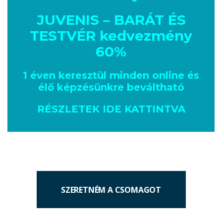
JUVENIS – BARÁT ÉS
TESTVÉR kedvezmény
60%
1 éven keresztül minden online és
élő képzésünkre beváltható
RÉSZLETEK IDE KATTINTVA
SZERETNÉM A CSOMAGOT