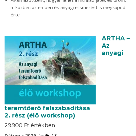
Alkalmazottként, hogyan lehet a munkád játék és öröm,
miközben az emberi és anyagi elismerést is megkapod
érte
ARTHA –
Az
anyagi
teremtőerő felszabadítása
2. rész (élő workshop)
29.900 Ft értékben
Dátuma:
2026. április 18.