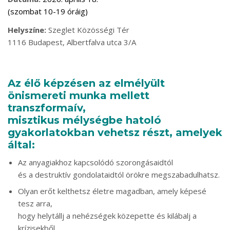
(szombat 10-19 óráig)
Helyszíne:
Szeglet Közösségi Tér
1116 Budapest, Albertfalva utca 3/A
Az élő képzésen a
z elmélyült
önismereti munka mellett
transzformaív,
misztikus mélységbe hatoló
gyakorlatokban vehetsz részt, amelyek
által:
Az anyagiakhoz kapcsolódó szorongásaidtól
és a destruktív gondolataidtól örökre megszabadulhatsz.
Olyan erőt kelthetsz életre magadban, amely képesé
tesz arra,
hogy helytállj a nehézségek közepette és kilábalj a
krízisekből.