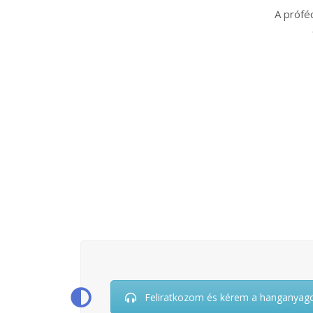
A próféc
Feliratkozom és kérem a hanganyag