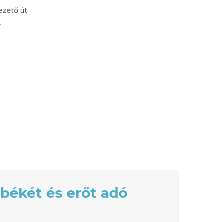
vezető út
.
 békét és erőt adó