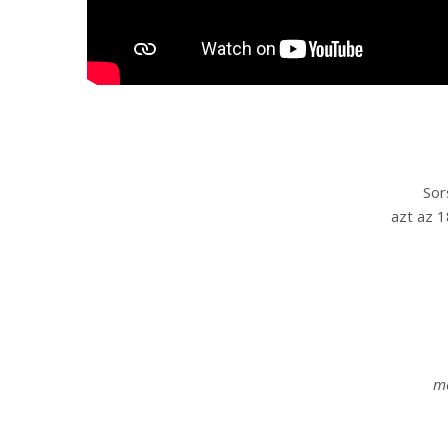
Sor
azt az 1
me