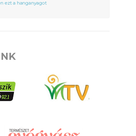
ben ezt a hanganyagot
ÜNK