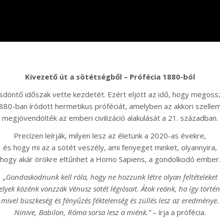
Kivezető út a sötétségből – Prófécia 1880-ból
sdöntő időszak vette kezdetét. Ezért eljött az idő, hogy megos
880-ban íródott hermetikus próféciát, amelyben az akkori szellem
megjövendölték az emberi civilizáció alakulását a 21. században.
Precízen leírják, milyen lesz az életünk a 2020-as évekre,
és hogy mi az a sötét veszély, ami fenyeget minket, olyannyira,
hogy akár örökre eltűnhet a Homo Sapiens, a gondolkodó ember
„Gondoskodnunk kell róla, hogy ne hozzunk létre olyan feltételeket
lyek közénk vonzzák Vénusz sötét légiósait. Átok reánk, ha így történ
mivel büszkeség és fényűzés féktelenség és züllés lesz az eredménye.
Ninive, Babilon, Róma sorsa lesz a miénk.”
– írja a prófécia.