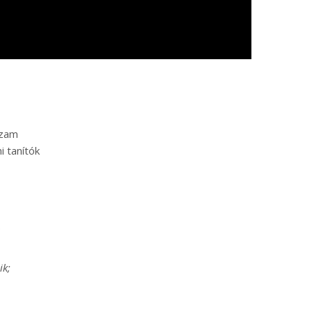
szam
i tanítók
.
ik;