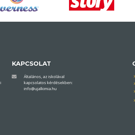
KAPCSOLAT
Általános, az iskolával
i
kapcsolatos kérdésekben:
info@ujalkimia.hu