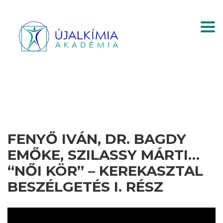
Togg
FENYŐ IVÁN, DR. BAGDY
EMŐKE, SZILASSY MÁRTI…
“NŐI KÖR” – KEREKASZTAL
BESZÉLGETÉS I. RÉSZ