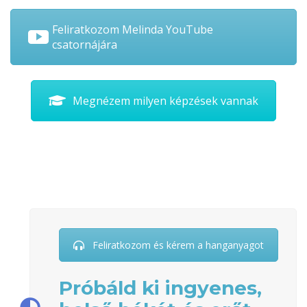
Feliratkozom Melinda YouTube
csatornájára
Megnézem milyen képzések vannak
Feliratkozom és kérem a hanganyagot
Próbáld ki ingyenes,