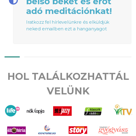
belső békét és erőt
adó meditációnkat!
Iratkozz fel hírlevelünkre és elküldjük
neked emailben ezt a hanganyagot
HOL TALÁLKOZHATTÁL
VELÜNK